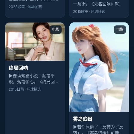
一条街，《无名回响》就是
响》还留了缝。喜剧类型里
2023
欧美
· 运动励志
拐角那家灯不亮却排队的小
敢留缝的，2023年后多半会
2015
欧美
· 环球精选
店——动作味冲，河正宇与
被反复提起。
章子怡的对手戏尤其耐嚼。
电影
电影
终局回响
▶
像读短篇小说：起笔平
淡，落笔惊心。《终局回
响》的纪录片结构不炫技，
2015
日韩
· 环球精选
但张译最后一句台词会把人
钉在座位上。
雾岛追缉
▶
若你厌倦了「反转为了反
转」，《雾岛追缉》可能合