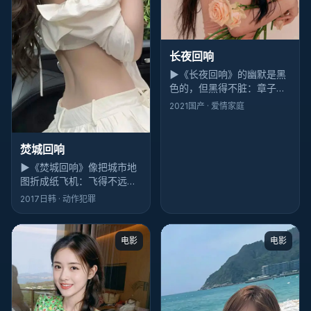
长夜回响
▶
《长夜回响》的幽默是黑
色的，但黑得不脏：章子怡
一句吐槽能逗笑全场，下一
2021
国产
· 爱情家庭
秒你又为自己笑了而内疚
——这才是高级喜剧感。
焚城回响
▶
《焚城回响》像把城市地
图折成纸飞机：飞得不远，
但航线歪得漂亮。动漫爱好
2017
日韩
· 动作犯罪
者会吃这一套犯罪调性。
电影
电影