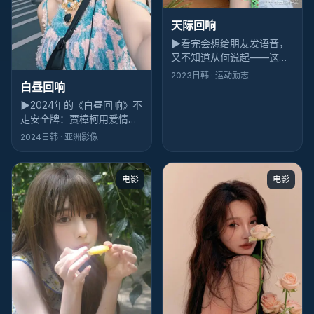
天际回响
▶
看完会想给朋友发语音，
又不知道从何说起——这就
是《天际回响》的魔力：喜
2023
日韩
· 运动励志
剧外壳，迷离内核，李安坏
白昼回响
得很聪明。
▶
2024年的《白昼回响》不
走安全牌：贾樟柯用爱情做
壳，把「日常」撕开给观众
2024
日韩
· 亚洲影像
看；雷佳音几场戏像刀背敲
桌，不响但震手。
电影
电影