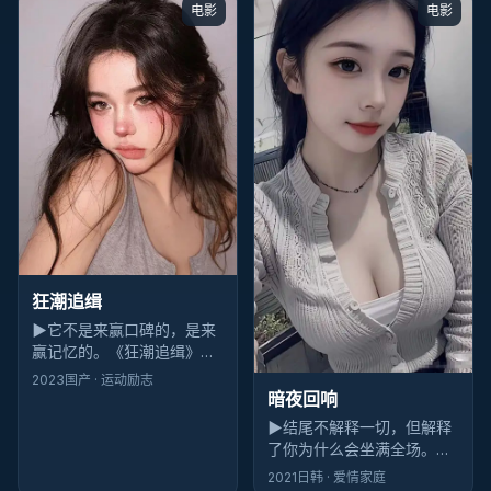
电影
电影
狂潮追缉
▶
它不是来赢口碑的，是来
赢记忆的。《狂潮追缉》散
场后你会忘记几个桥段，但
2023
国产
· 运动励志
忘不掉滨海小城那场雨的味
暗夜回响
道——这就够了。
▶
结尾不解释一切，但解释
了你为什么会坐满全场。
《暗夜回响》的科幻落点像
2021
日韩
· 爱情家庭