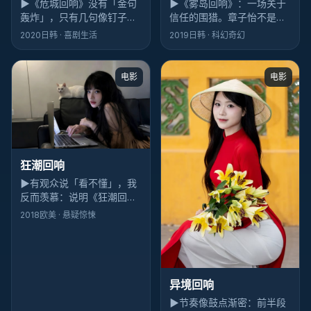
▶
《雾岛回响》：一场关于
▶
《危城回响》没有「金句
信任的围猎。章子怡不是反
轰炸」，只有几句像钉子的
派，却承担了最多的「不舒
话。黄渤说完就走，余音却
2019
日韩
· 科幻奇幻
2020
日韩
· 喜剧生活
服」，这比脸谱化恶人高级
挂在写字楼夜班的风里，跟
得多。
着人回家。
电影
电影
狂潮回响
▶
有观众说「看不懂」，我
反而羡慕：说明《狂潮回
响》还留了缝。悬疑类型里
2018
欧美
· 悬疑惊悚
敢留缝的，2018年后多半会
被反复提起。
异境回响
▶
节奏像鼓点渐密：前半段