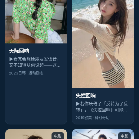
天际回响
▶
看完会想给朋友发语音，
又不知道从何说起——这就
是《天际回响》的魔力：喜
2023
日韩
· 运动励志
剧外壳，迷离内核，李安坏
得很聪明。
失控回响
▶
若你厌倦了「反转为了反
转」，《失控回响》可能合
你胃口：它的反转像鞋带松
2019
欧美
· 科幻奇幻
了再系紧——生活化，却更
危险。
电影
电影