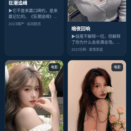
狂潮追缉
▶
它不是来赢口碑的，是来
赢记忆的。《狂潮追缉》散
场后你会忘记几个桥段，但
2023
国产
· 运动励志
忘不掉滨海小城那场雨的味
暗夜回响
道——这就够了。
▶
结尾不解释一切，但解释
了你为什么会坐满全场。
《暗夜回响》的科幻落点像
2021
日韩
· 爱情家庭
关门声：轻，却清楚。
电影
电影