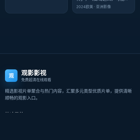
你胃口：它的反转像鞋带松
2024
欧美
· 亚洲影像
了再系紧——生活化，却更
危险。
观影影视
观
免费超清在线观看
精选影视片单聚合与热门内容，汇聚多元类型优质片单，提供清晰
顺畅的观影入口。
快速导航
首页
分类