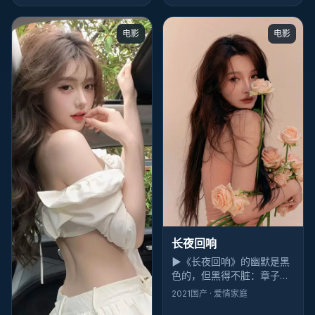
关门声：轻，却清楚。
电影
电影
长夜回响
▶
《长夜回响》的幽默是黑
色的，但黑得不脏：章子怡
一句吐槽能逗笑全场，下一
2021
国产
· 爱情家庭
秒你又为自己笑了而内疚