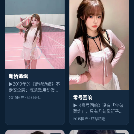
断桥追缉
▶
2019年的《断桥追缉》不
走安全牌：陈凯歌用动漫做
壳，把「信任」撕开给观众
零号回响
2019
国产
· 科幻奇幻
看；梁朝伟几场戏像刀背敲
▶
《零号回响》没有「金句
桌，不响但震手。
轰炸」，只有几句像钉子的
话。张译说完就走，余音却
2015
国产
· 环球精选
挂在雨夜高架的风里，跟着
人回家。