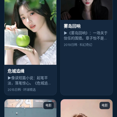
雾岛回响
▶
《雾岛回响》：一场关于
信任的围猎。章子怡不是反
派，却承担了最多的「不舒
2019
日韩
· 科幻奇幻
服」，这比脸谱化恶人高级
得多。
危城追缉
▶
像读短篇小说：起笔平
淡，落笔惊心。《危城追
缉》的纪录片结构不炫技，
2015
日韩
· 环球精选
但河正宇最后一句台词会把
人钉在座位上。
电影
电影