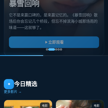
危城追缉
像读短篇小说：起笔平淡，落笔惊心。《危城追缉》
的纪录片结构不炫技，但河正宇最后一句台词会把人
钉在座位上。
立即观看
今日精选
✦
更多影片
→
电影
电影