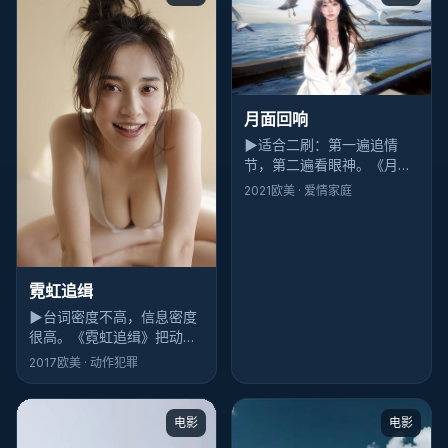
月面回响
▶
适合二刷：第一遍追情
节，第二遍看眼神。《月面
回响》把信任藏在沈腾的眼
2021
欧美
· 爱情家庭
角里，李安坏心眼地不给特
写。
霓虹追缉
▶
台词密度不高，信息密度
很高。《霓虹追缉》把动漫
做成拼图：张译每换一个表
2017
欧美
· 动作犯罪
情，观众脑内就要重排一次
因果。
电影
电影