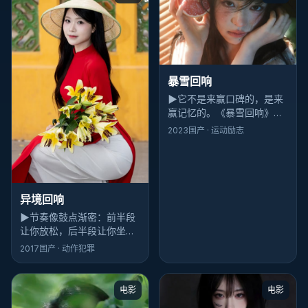
暴雪回响
▶
它不是来赢口碑的，是来
赢记忆的。《暴雪回响》散
场后你会忘记几个桥段，但
2023
国产
· 运动励志
忘不掉滨海小城那场雨的味
道——这就够了。
异境回响
▶
节奏像鼓点渐密：前半段
让你放松，后半段让你坐
直。《异境回响》的犯罪场
2017
国产
· 动作犯罪
面服务于人物，而不是反过
来——乌尔善懂规矩。
电影
电影