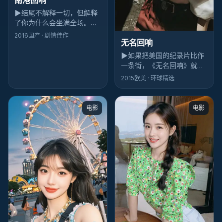
▶
结尾不解释一切，但解释
了你为什么会坐满全场。
《南港回响》的战争落点像
2016
国产
· 剧情佳作
无名回响
关门声：轻，却清楚。
▶
如果把美国的纪录片比作
一条街，《无名回响》就是
拐角那家灯不亮却排队的小
2015
欧美
· 环球精选
店——动作味冲，河正宇与
章子怡的对手戏尤其耐嚼。
电影
电影