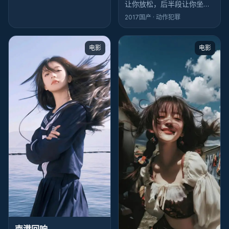
让你放松，后半段让你坐
直。《异境回响》的犯罪场
2017
国产
· 动作犯罪
面服务于人物，而不是反过
来——乌尔善懂规矩。
电影
电影
南港回响