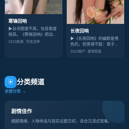
寒锋回响
▶
台词密度不高，信息密度
长夜回响
很高。《寒锋回响》把动漫
▶
《长夜回响》的幽默是黑
做成拼图：黄渤每换一个表
2022
欧美
· 历史战争
色的，但黑得不脏：章子怡
情，观众脑内就要重排一次
一句吐槽能逗笑全场，下一
因果。
2021
国产
· 爱情家庭
秒你又为自己笑了而内疚
——这才是高级喜剧感。
分类频道
▣
全部分类
→
剧情佳作
细腻情绪、人物命运与现实议题交织，适合沉浸式观看。