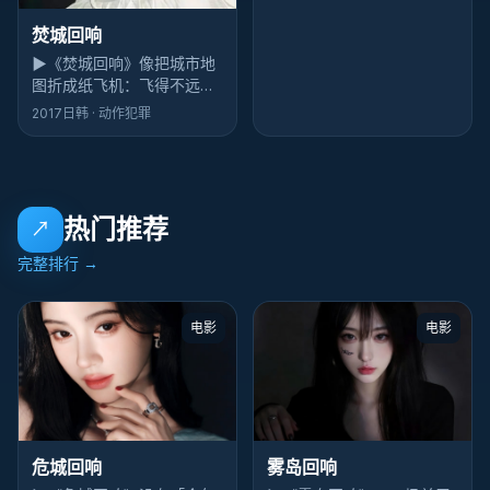
——这才是高级喜剧感。
焚城回响
▶
《焚城回响》像把城市地
图折成纸飞机：飞得不远，
但航线歪得漂亮。动漫爱好
2017
日韩
· 动作犯罪
者会吃这一套犯罪调性。
热门推荐
↗
完整排行
→
电影
电影
雾岛回响
危城回响